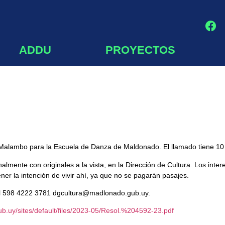
ADDU
PROYECTOS
lambo para la Escuela de Danza de Maldonado. El llamado tiene 10 d
lmente con originales a la vista, en la Dirección de Cultura. Los inte
r la intención de vivir ahí, ya que no se pagarán pasajes.
tel 598 4222 3781 dgcultura@madlonado.gub.uy.
b.uy/sites/default/files/2023-05/Resol.%204592-23.pdf