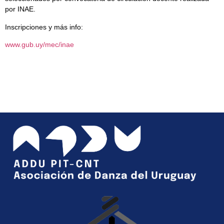
por INAE.
Inscripciones y más info:
www.gub.uy/mec/inae